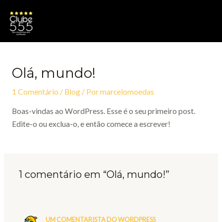
Ir
para
o
conteúdo
Olá, mundo!
1 Comentário
/
Blog
/ Por
marcelomoedas
Boas-vindas ao WordPress. Esse é o seu primeiro post.
Edite-o ou exclua-o, e então comece a escrever!
1 comentário em “Olá, mundo!”
UM COMENTARISTA DO WORDPRESS